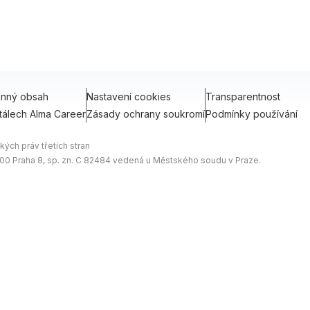
onný obsah
Nastavení cookies
Transparentnost
tálech Alma Career
Zásady ochrany soukromí
Podmínky používání
ých práv třetích stran
0 00 Praha 8, sp. zn. C 82484 vedená u Městského soudu v Praze.