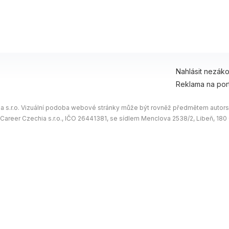
Nahlásit nezák
Reklama na por
 s.r.o. Vizuální podoba webové stránky může být rovněž předmětem autorsk
 Career Czechia s.r.o., IČO 26441381, se sídlem Menclova 2538/2, Libeň, 18